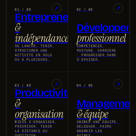
↗︎
↗︎
01 / 08
02 / 08
Entrepreneuriat
&
Développem
indépendance
professionnel
SE LANCER, TENIR,
COMPÉTENCES,
STRUCTURER UNE
POSTURE, CARRIÈRE
ACTIVITÉ EN SOLO
: PROGRESSER SANS
OU À PLUSIEURS.
S’ÉPUISER.
↗︎
↗︎
03 / 08
04 / 08
Productivité
&
Managemen
organisation
& équipe
MIEUX S’ORGANISER,
ANIMER UNE ÉQUIPE,
PRIORISER, TENIR
DÉLÉGUER, FAIRE
LA DISTANCE AU
GRANDIR LES
QUOTIDIEN.
AUTRES.