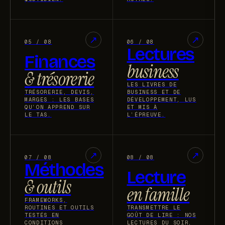
↗︎
↗︎
05 / 08
06 / 08
Lectures
Finances
business
& trésorerie
LES LIVRES DE
TRÉSORERIE, DEVIS,
BUSINESS ET DE
MARGES : LES BASES
DÉVELOPPEMENT, LUS
QU’ON APPREND SUR
ET MIS À
LE TAS.
L’ÉPREUVE.
↗︎
↗︎
07 / 08
08 / 08
Méthodes
Lecture
& outils
en famille
FRAMEWORKS,
ROUTINES ET OUTILS
TRANSMETTRE LE
TESTÉS EN
GOÛT DE LIRE : NOS
CONDITIONS
LECTURES DU SOIR,